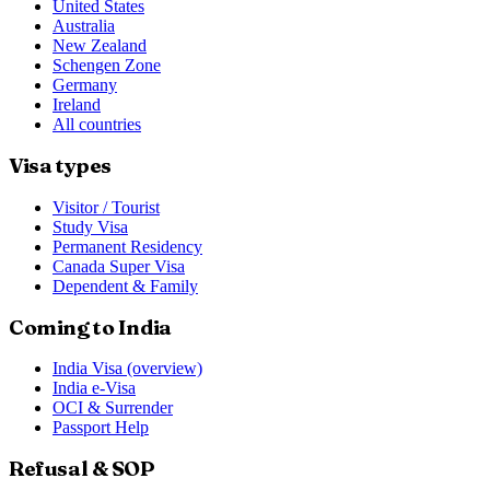
United States
Australia
New Zealand
Schengen Zone
Germany
Ireland
All countries
Visa types
Visitor / Tourist
Study Visa
Permanent Residency
Canada Super Visa
Dependent & Family
Coming to India
India Visa (overview)
India e-Visa
OCI & Surrender
Passport Help
Refusal & SOP