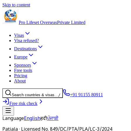
Skip to content
Pro Lifeset Overseas
Private Limited
Visas
Visa refused?
Destinations
Europe
Sponsors
Free tools
Pricing
About
+91 91155 80911
Search
countries
& visas
…
/
Free risk check
Language
English
हिंदी
ਪੰਜਾਬੀ
Patiala · Licensed No.
849/DC/PTA/PLA/LC-3/2024