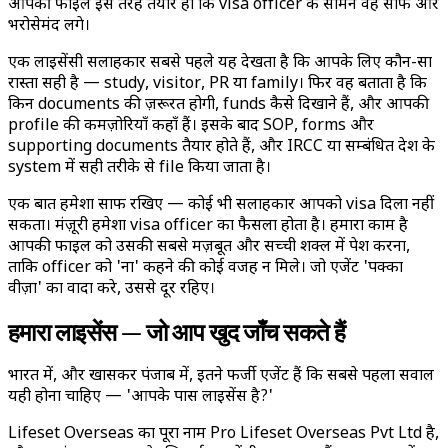
आपकी फाइल इस तरह तैयार हो कि visa officer के सामने वह साफ और
भरोसेमंद लगे।
एक लाइसेंसी सलाहकार सबसे पहले यह देखता है कि आपके लिए कौन-सा
रास्ता सही है — study, visitor, PR या family। फिर वह बताता है कि
किन documents की ज़रूरत होगी, funds कैसे दिखाने हैं, और आपकी
profile की कमज़ोरियाँ कहाँ हैं। इसके बाद SOP, forms और
supporting documents तैयार होते हैं, और IRCC या सम्बंधित देश के
system में सही तरीके से file किया जाता है।
एक बात हमेशा साफ रखिए — कोई भी सलाहकार आपको visa दिला नहीं
सकता। मंज़ूरी हमेशा visa officer का फैसला होता है। हमारा काम है
आपकी फाइल को उसकी सबसे मज़बूत और सच्ची शक्ल में पेश करना,
ताकि officer को 'ना' कहने की कोई वजह न मिले। जो एजेंट 'पक्का
वीज़ा' का वादा करे, उससे दूर रहिए।
हमारा लाइसेंस — जो आप खुद जाँच सकते हैं
भारत में, और खासकर पंजाब में, इतने फर्जी एजेंट हैं कि सबसे पहला सवाल
यही होना चाहिए — 'आपके पास लाइसेंस है?'
Lifeset Overseas का पूरा नाम Pro Lifeset Overseas Pvt Ltd है,