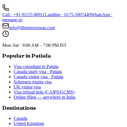
Call
·
+91 91155 80911
Landline
·
0175-5007440
WhatsApp
·
message us
info@lifesetoverseas.com
Mon–Sat · 9:00 AM – 7:00 PM IST
Popular in Patiala
Visa consultant in Patiala
Canada study visa · Patiala
Canada visitor visa · Patiala
Schengen tourist visa
UK visitor visa
Visa refusal help (CAIPS/GCMS)
Online filing — anywhere in India
Destinations
Canada
United Kingdom