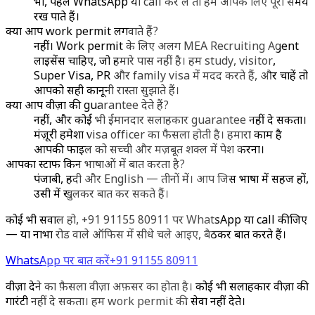
भी, पहले WhatsApp या call कर लें तो हम आपके लिए पूरा समय
रख पाते हैं।
क्या आप work permit लगवाते हैं?
नहीं। Work permit के लिए अलग MEA Recruiting Agent
लाइसेंस चाहिए, जो हमारे पास नहीं है। हम study, visitor,
Super Visa, PR और family visa में मदद करते हैं, और चाहें तो
आपको सही कानूनी रास्ता सुझाते हैं।
क्या आप वीज़ा की guarantee देते हैं?
नहीं, और कोई भी ईमानदार सलाहकार guarantee नहीं दे सकता।
मंज़ूरी हमेशा visa officer का फैसला होती है। हमारा काम है
आपकी फाइल को सच्ची और मज़बूत शक्ल में पेश करना।
आपका स्टाफ किन भाषाओं में बात करता है?
पंजाबी, हिंदी और English — तीनों में। आप जिस भाषा में सहज हों,
उसी में खुलकर बात कर सकते हैं।
कोई भी सवाल हो, +91 91155 80911 पर WhatsApp या call कीजिए
— या नाभा रोड वाले ऑफिस में सीधे चले आइए, बैठकर बात करते हैं।
WhatsApp पर बात करें
+91 91155 80911
वीज़ा देने का फ़ैसला वीज़ा अफ़सर का होता है। कोई भी सलाहकार वीज़ा की
गारंटी नहीं दे सकता। हम work permit की सेवा नहीं देते।