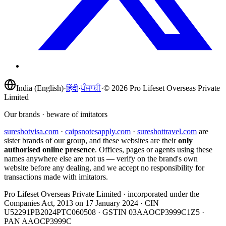
India (English)
·
हिंदी
·
ਪੰਜਾਬੀ
·
©
2026
Pro Lifeset Overseas Private
Limited
Our brands · beware of imitators
sureshotvisa.com
·
caipsnotesapply.com
·
sureshottravel.com
are
sister brands of our group, and these websites are their
only
authorised online presence
. Offices, pages or agents using these
names anywhere else are not us — verify on the brand's own
website before any dealing, and we accept no responsibility for
transactions made with imitators.
Pro Lifeset Overseas Private Limited
· incorporated under the
Companies Act, 2013 on
17 January 2024
· CIN
U52291PB2024PTC060508
· GSTIN
03AAOCP3999C1Z5
·
PAN
AAOCP3999C